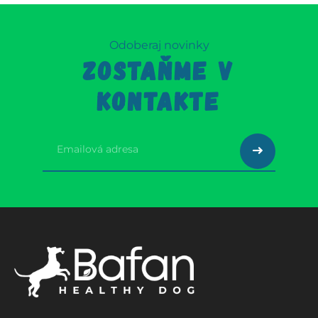
Odoberaj novinky
ZOSTAŇME V
KONTAKTE