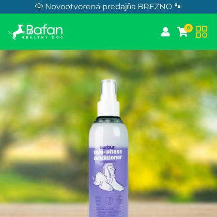
Skip to Content
🐶 Novootvorená predajňa BREZNO 🐾
0