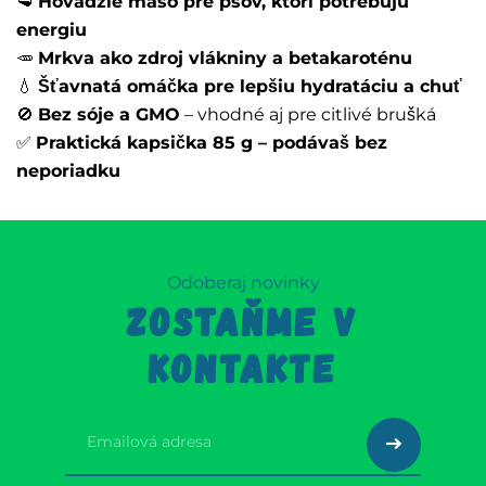
🥩
Hovädzie mäso pre psov, ktorí potrebujú
energiu
🥕
Mrkva ako zdroj vlákniny a betakaroténu
💧
Šťavnatá omáčka pre lepšiu hydratáciu a chuť
🚫
Bez sóje a GMO
– vhodné aj pre citlivé brušká
✅
Praktická kapsička 85 g – podávaš bez
neporiadku
Odoberaj novinky
ZOSTAŇME V
KONTAKTE