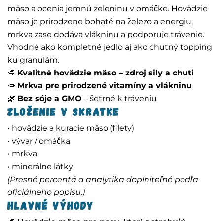
mäso a ocenia jemnú zeleninu v omáčke. Hovädzie
mäso je prirodzene bohaté na železo a energiu,
mrkva zase dodáva vlákninu a podporuje trávenie.
Vhodné ako kompletné jedlo aj ako chutný topping
ku granulám.
🥩
Kvalitné hovädzie mäso – zdroj sily a chuti
🥕
Mrkva pre prirodzené vitamíny a vlákninu
🌿
Bez sóje a GMO
– šetrné k tráveniu
Zloženie v skratke
• hovädzie a kuracie mäso (filety)
• vývar / omáčka
• mrkva
• minerálne látky
(Presné percentá a analytika doplniteľné podľa
oficiálneho popisu.)
Hlavné výhody