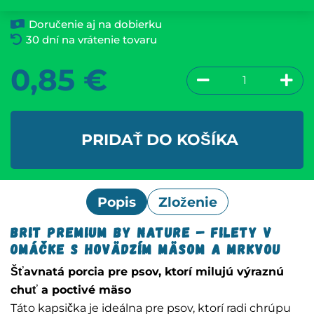
Doručenie aj na dobierku
30 dní na vrátenie tovaru
0,85
€
PRIDAŤ DO KOŠÍKA
Popis
Zloženie
Brit Premium by Nature – Filety v
omáčke s hovädzím mäsom a mrkvou
Šťavnatá porcia pre psov, ktorí milujú výraznú
chuť a poctivé mäso
Táto kapsička je ideálna pre psov, ktorí radi chrúpu