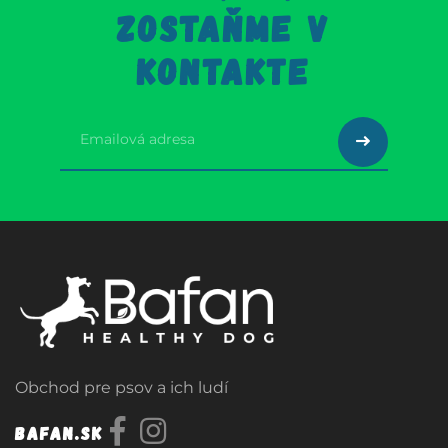
ZOSTAŇME V
KONTAKTE
Obchod pre psov a ich ludí
Bafan.sk