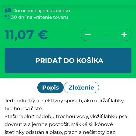
Doručenie aj na dobierku
30 dní na vrátenie tovaru
11,07
€
PRIDAŤ DO KOŠÍKA
Popis
Zloženie
Jednoduchý a efektívny spôsob, ako udržať labky
tvojho psa čisté.
Stačí naplniť nádobu trochou vody, vložiť labku psa
dovnútra a jemne pootočiť. Mäkké silikónové
štetinky odstránia blato, prach a nečistoty bez