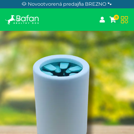
Skip to Content
🐶 Novootvorená predajňa BREZNO 🐾
0