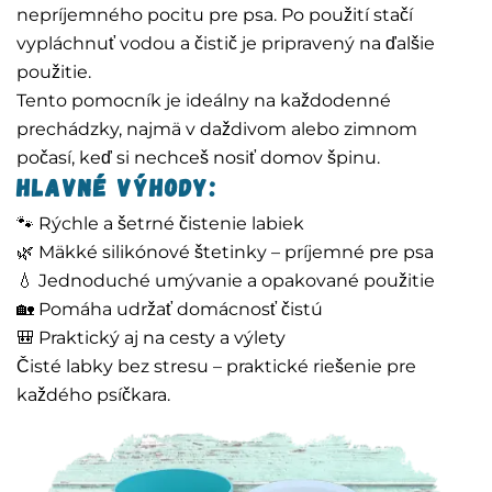
nepríjemného pocitu pre psa. Po použití stačí
vypláchnuť vodou a čistič je pripravený na ďalšie
použitie.
Tento pomocník je ideálny na každodenné
prechádzky, najmä v daždivom alebo zimnom
počasí, keď si nechceš nosiť domov špinu.
Hlavné výhody:
🐾 Rýchle a šetrné čistenie labiek
🌿 Mäkké silikónové štetinky – príjemné pre psa
💧 Jednoduché umývanie a opakované použitie
🏡 Pomáha udržať domácnosť čistú
🎒 Praktický aj na cesty a výlety
Čisté labky bez stresu – praktické riešenie pre
každého psíčkara.