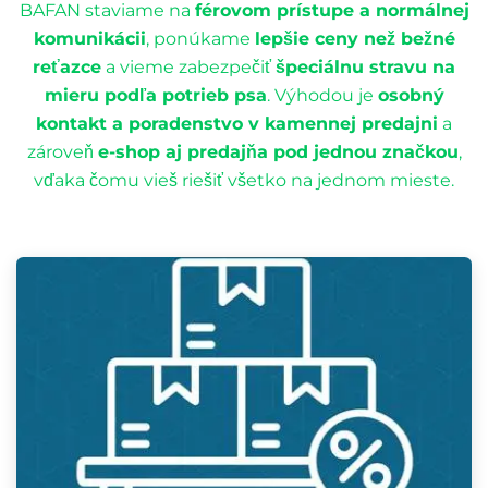
BAFAN staviame na
férovom prístupe a normálnej
komunikácii
, ponúkame
lepšie ceny než bežné
reťazce
a vieme zabezpečiť
špeciálnu stravu na
mieru podľa potrieb psa
. Výhodou je
osobný
kontakt a poradenstvo v kamennej predajni
a
zároveň
e-shop aj predajňa pod jednou značkou
,
vďaka čomu vieš riešiť všetko na jednom mieste.