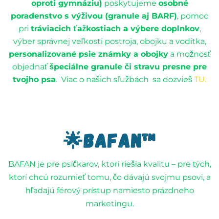
oproti gymnáziu)
poskytujeme
osobné
poradenstvo s výživou (granule aj BARF)
, pomoc
pri
tráviacich ťažkostiach a výbere doplnkov
,
výber správnej veľkosti postroja, obojku a vodítka,
personalizované psie známky a obojky
a možnosť
objednať
špeciálne granule či stravu presne pre
tvojho psa
. Viac o našich sľužbách sa dozvieš
TU.
🌟Bafan™
BAFAN
je pre
psíčkarov, ktorí riešia kvalitu
– pre tých,
ktorí chcú rozumieť tomu, čo dávajú svojmu psovi, a
hľadajú férový prístup namiesto prázdneho
marketingu.