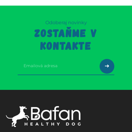
Odoberaj novinky
ZOSTAŇME V
KONTAKTE