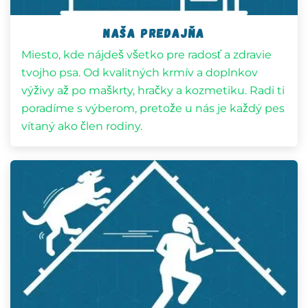
naša predajňa
Miesto, kde nájdeš všetko pre radosť a zdravie
tvojho psa. Od kvalitných krmív a doplnkov
výživy až po maškrty, hračky a kozmetiku. Radi ti
poradíme s výberom, pretože u nás je každý pes
vítaný ako člen rodiny.