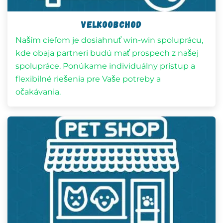
velkoobchod
Naším cieľom je dosiahnuť win-win spoluprácu,
kde obaja partneri budú mať prospech z našej
spolupráce. Ponúkame individuálny prístup a
flexibilné riešenia pre Vaše potreby a
očakávania.