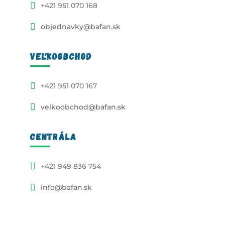
+421 951 070 168
objednavky@bafan.sk
VEĽKOOBCHOD
+421 951 070 167
velkoobchod@bafan.sk
CENTRÁLA
+421 949 836 754
info@bafan.sk